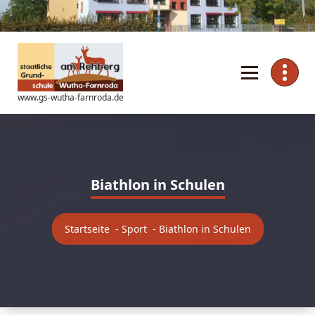
Zum
Inhalt
springen
www.gs-wutha-farnroda.de
Biathlon in Schulen
Startseite
-
Sport
-
Biathlon in Schulen