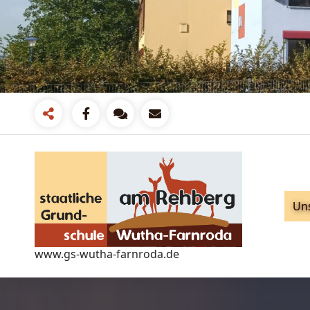
Zum
Inhalt
springen
Un
www.gs-wutha-farnroda.de