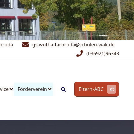
rnroda
gs.wutha-farnroda@schulen-wak.de
(036921)96343
vice
Förderverein
Eltern-ABC