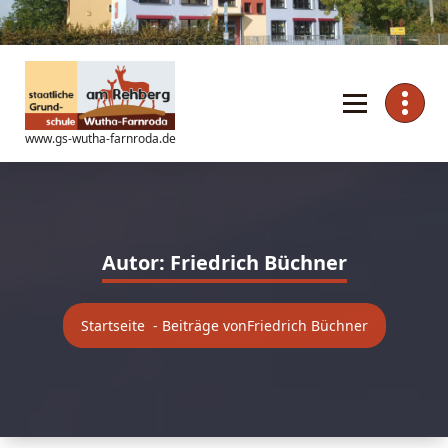
Zum
Inhalt
springen
www.gs-wutha-farnroda.de
Autor: Friedrich Büchner
Startseite
-
Beiträge vonFriedrich Büchner