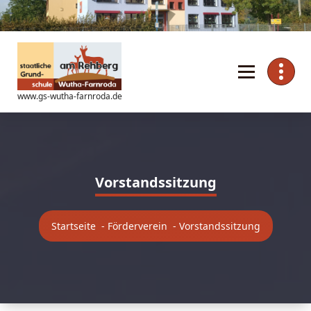
Zum
Inhalt
springen
www.gs-wutha-farnroda.de
Vorstandssitzung
Startseite
-
Förderverein
-
Vorstandssitzung