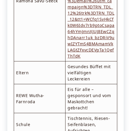
Ramona Savu-Seeck
%3Demail%26utm_ca
mpaign%3DTRN_TDL_
12%26trk%3DTRN_TDL
_12&tt1=WCfq1SvHkCf
k0W6Idv7rb9ptoCsapa
64hYmJmnXJUJ8EwCZq
hDAnarr1uk_bzDRiV9u
wIZYTmS4BMAmamVk
LAGtZFxvcDEVpTa1Qef
ThTdK
Gesundes Büffet mit
Eltern
vielfältigen
Leckereien
Eis für alle –
REWE Wutha-
gesponsort und vom
Farnroda
Maskottchen
gebracht!
Tischtennis, Riesen-
Schule
Seifenblasen,
Aufsichten