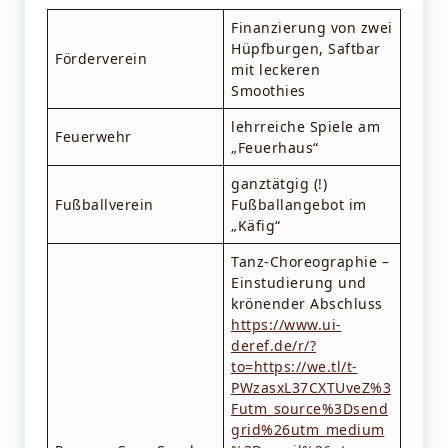
Finanzierung von zwei
Hüpfburgen, Saftbar
Förderverein
mit leckeren
Smoothies
lehrreiche Spiele am
Feuerwehr
„Feuerhaus“
ganztätgig (!)
Fußballverein
Fußballangebot im
„Käfig“
Tanz-Choreographie –
Einstudierung und
krönender Abschluss
https://www.ui-
deref.de/r/?
to=https://we.tl/t-
PWzasxL37CXTUveZ%3
Futm_source%3Dsend
grid%26utm_medium