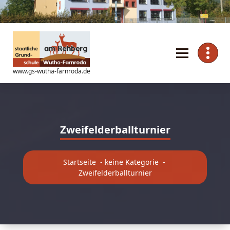
Zum
Inhalt
springen
www.gs-wutha-farnroda.de
Zweifelderballturnier
Startseite
-
keine Kategorie
-
Zweifelderballturnier