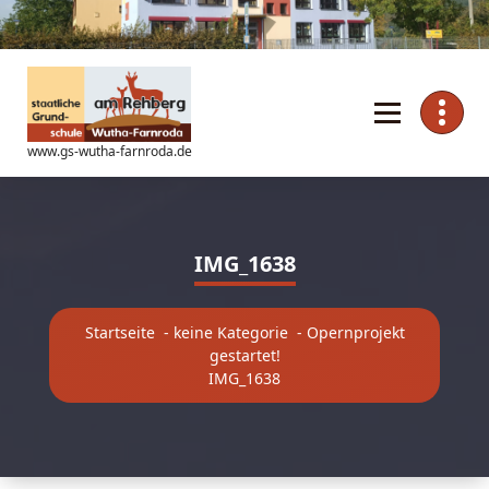
Zum
Inhalt
springen
www.gs-wutha-farnroda.de
IMG_1638
Startseite
-
keine Kategorie
-
Opernprojekt
gestartet!
IMG_1638