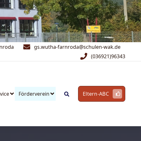
rnroda
gs.wutha-farnroda@schulen-wak.de
(036921)96343
vice
Förderverein
Eltern-ABC