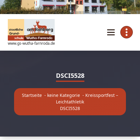
Zum
Inhalt
springen
www.gs-wutha-farnroda.de
DSCI5528
Startseite
-
keine Kategorie
-
Kreissportfest –
Leichtathletik
DSCI5528