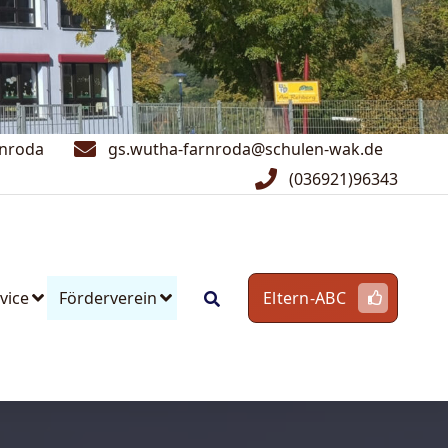
rnroda
gs.wutha-farnroda@schulen-wak.de
(036921)96343
vice
Förderverein
Eltern-ABC