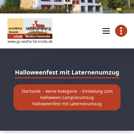
Zum
Inhalt
springen
www.gs-wutha-farnroda.de
Halloweenfest mit Laternenumzug
Startseite
-
keine Kategorie
-
Einladung zum
Halloween-Lampionumzug
Halloweenfest mit Laternenumzug