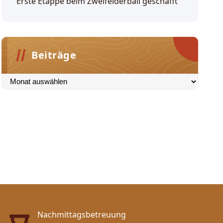
Erste Etappe beim Zweifelderball geschafft
Beiträge
Beiträge
Nachmittagsbetreuung