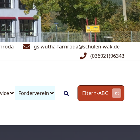
rnroda
gs.wutha-farnroda@schulen-wak.de
(036921)96343
vice
Förderverein
Eltern-ABC