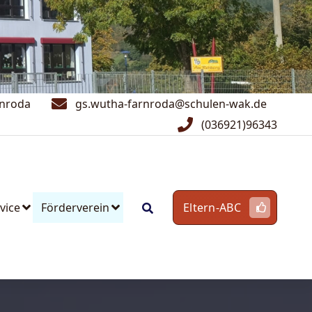
rnroda
gs.wutha-farnroda@schulen-wak.de
(036921)96343
vice
Förderverein
Eltern-ABC