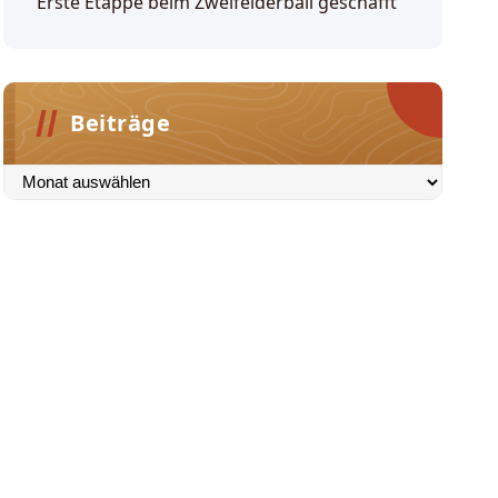
Erste Etappe beim Zweifelderball geschafft
Beiträge
Beiträge